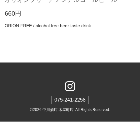
660円
ORION FREE / alcohol free beer taste drink
075-241-2258
©2026
中川酒店 木屋町店
. All Rights Reserved.