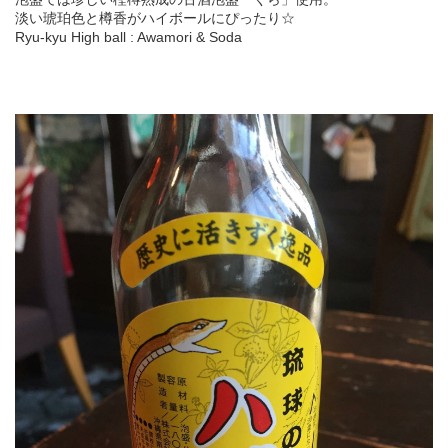
淡い琥珀色と樽香がハイボールにぴったり☆
Ryu-kyu High ball : Awamori & Soda