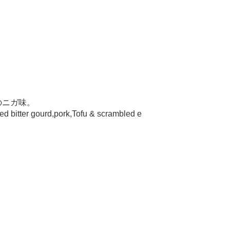
のニガ味。
ied bitter gourd,pork,Tofu & scrambled e