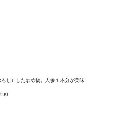
おろし）した炒め物。
人参１本分が美味
&egg